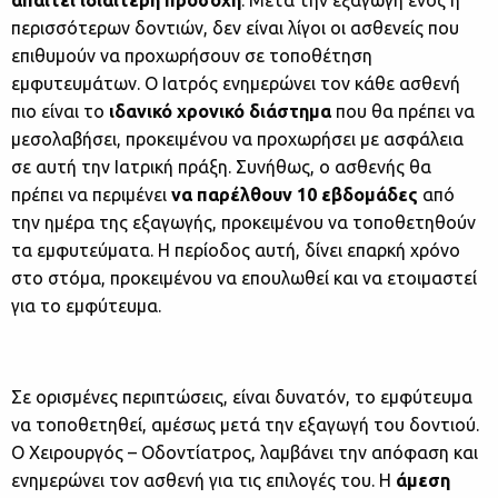
απαιτεί ιδιαίτερη προσοχή
. Μετά την εξαγωγή ενός ή
περισσότερων δοντιών, δεν είναι λίγοι οι ασθενείς που
επιθυμούν να προχωρήσουν σε τοποθέτηση
εμφυτευμάτων. Ο Ιατρός ενημερώνει τον κάθε ασθενή
πιο είναι το
ιδανικό χρονικό διάστημα
που θα πρέπει να
μεσολαβήσει, προκειμένου να προχωρήσει με ασφάλεια
σε αυτή την Ιατρική πράξη. Συνήθως, ο ασθενής θα
πρέπει να περιμένει
να παρέλθουν 10 εβδομάδες
από
την ημέρα της εξαγωγής, προκειμένου να τοποθετηθούν
τα εμφυτεύματα. Η περίοδος αυτή, δίνει επαρκή χρόνο
στο στόμα, προκειμένου να επουλωθεί και να ετοιμαστεί
για το εμφύτευμα.
Σε ορισμένες περιπτώσεις, είναι δυνατόν, το εμφύτευμα
να τοποθετηθεί, αμέσως μετά την εξαγωγή του δοντιού.
Ο Χειρουργός – Οδοντίατρος, λαμβάνει την απόφαση και
ενημερώνει τον ασθενή για τις επιλογές του. Η
άμεση