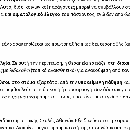
 Αυτό, διότι κοινωνικοί παράγοντες μπορεί να συμβάλλουν στ
ει και
αιματολογικό έλεγχο
του πάσχοντος, ενώ δεν αποκλε
ο εάν χαρακτηρίζεται ως πρωτοπαθής ή ως δευτεροπαθής (α
λγία
. Σε αυτή την περίπτωση, η θεραπεία εστιάζει στη
διαχ
ς
με
λιδοκαΐνη
(τοπικό αναισθητικό) για ανακούφιση από τον
ύσου
στο στόμα εξαρτάται από την
υποκείμενη πάθηση
και
λα, συμβουλεύεται η διακοπή ή προσαρμογή των δόσεων για
ικά
ή
ηρεμιστικά
φάρμακα. Τέλος, προτείνεται και γνωσια
κή 
Διδάκτωρ Ιατρικής Σχολής Αθηνών. Εξειδικεύεται στη χειρου
σεμινάρια. Διακρίνεται για τη συμμετοχή της σε συνέδρια και 