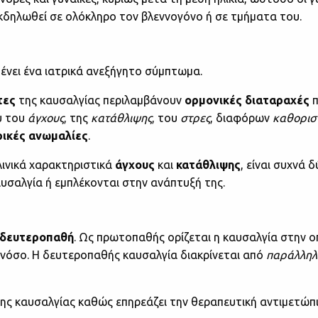
κδηλωθεί σε ολόκληρο τον βλεννογόνο ή σε τμήματα του.
ένει ένα ιατρικά ανεξήγητο σύμπτωμα.
τες
της καυσαλγίας περιλαμβάνουν
ορμονικές διαταραχές
π
υ του
άγχους
, της
κατάθλιψης
, του
στρες
, διαφόρων
καθορισ
ρικές
ανωμαλίες
.
λινικά χαρακτηριστικά
άγχους
και
κατάθλιψης
, είναι συχνά 
αυσαλγία ή εμπλέκονται στην ανάπτυξή της.
δευτεροπαθή
. Ως πρωτοπαθής ορίζεται η καυσαλγία στην ο
ν νόσο. Η δευτεροπαθής καυσαλγία διακρίνεται από
παράλληλ
 της καυσαλγίας καθώς επηρεάζει την θεραπευτική αντιμετώπ