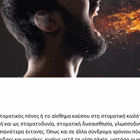
τοματικός πόνος ή το αίσθημα καύσου στη στοματική κοιλότη
τή και ως στοματοδυνία, στοματική δυσαισθησία, γλωσσοδυ
σπανιότερα έντονης. Όπως και σε άλλα σύνδρομα χρόνιου πόν
ρες και γυναίκες, κυρίως μετά τη μέση ηλικία, ωστόσο οι γ