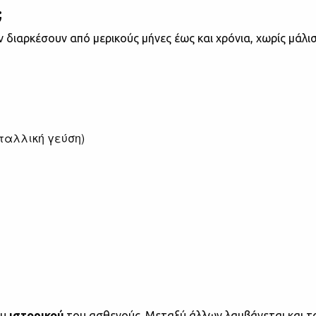
;
 διαρκέσουν από μερικούς μήνες έως και χρόνια, χωρίς μάλι
εταλλική γεύση)
ου
ιστορικού
του ασθενούς. Μεταξύ άλλων λαμβάνεται και το