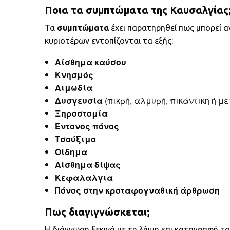
Ποια τα συμπτώματα της Καυσαλγίας
Τα
συμπτώματα
έχει παρατηρηθεί πως μπορεί αν
κυριοτέρων εντοπίζονται τα εξής:
Αίσθημα
καύσου
Κνησμός
Αιμωδία
Δυσγευσία
(πικρή, αλμυρή, πικάντικη ή μ
Ξηροστομία
Έντονος
πόνος
Τσούξιμο
Οίδημα
Αίσθημα
δίψας
Κεφαλαλγια
Πόνος στην κροταφογναθική άρθρωση
Πως διαγιγνώσκεται;
Η διάγνωση ξεκινά με τη λήψη και καταγραφή τ