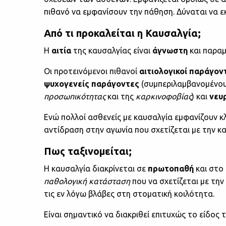
πιθανό να εμφανίσουν την πάθηση. Δύναται να ε
Από τι προκαλείται η Καυσαλγία;
Η
αιτία
της καυσαλγίας είναι
άγνωστη
και παραμ
Οι προτεινόμενοι πιθανοί
αιτιολογικοί παράγον
ψυχογενείς παράγοντες
(συμπεριλαμβανομένο
προσωπικότητας
και της
καρκινοφοβίας
) και
νευ
Ενώ πολλοί ασθενείς με καυσαλγία εμφανίζουν κ
αντίδραση στην αγωνία που σχετίζεται με την κ
Πως ταξινομείται;
Η καυσαλγία διακρίνεται σε
πρωτοπαθή
και στο
παθολογική κατάσταση
που να σχετίζεται με τη
τις εν λόγω βλάβες στη στοματική κοιλότητα.
Είναι σημαντικό να διακριθεί επιτυχώς το είδος