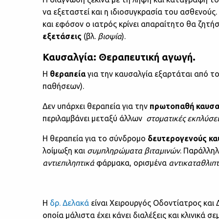
να εξεταστεί και η ιδιοσυγκρασία του ασθενούς.
και εφόσον ο ιατρός κρίνει απαραίτητο θα ζητήσ
εξετάσεις
(βλ.
βιοψία
).
Καυσαλγία: Θεραπευτική αγωγή.
Η
θεραπεία
για την καυσαλγία εξαρτάται από τ
παθήσεων).
Δεν υπάρχει θεραπεία για την
πρωτοπαθή καυσα
περιλαμβάνει μεταξύ άλλων
στοματικές εκπλύσει
Η θεραπεία για το σύνδρομο
δευτερογενούς κα
λοίμωξη και
συμπληρώματα
βιταμινών
. Παράλλη
αντιεπιληπτικά
φάρμακα, ορισμένα
αντικαταθλιπτ
H
δρ. Δελακά
είναι Χειρουργός Οδοντίατρος και 
οποία μάλιστα έχει κάνει διαλέξεις και κλινικά 