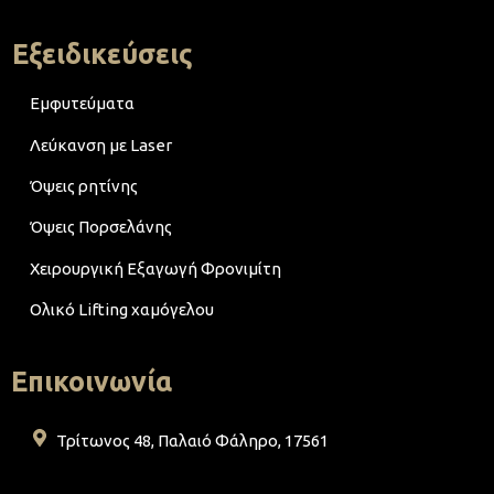
Εξειδικεύσεις
Εμφυτεύματα
Λεύκανση με Laser
Όψεις ρητίνης
Όψεις Πορσελάνης
Χειρουργική Εξαγωγή Φρονιμίτη
Ολικό Lifting χαμόγελου
Επικοινωνία
Τρίτωνος 48, Παλαιό Φάληρο, 17561