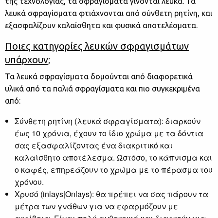
της τεχνολογίας, τα σφραγίσματα γίνονται λευκά. Τα
λευκά σφραγίσματα φτιάχνονται από σύνθετη ρητίνη, και
εξασφαλίζουν καλαίσθητα και φυσικά αποτελέσματα.
Ποιες κατηγορίες λευκών σφραγισμάτων
υπάρχουν;
Τα λευκά σφραγίσματα δομούνται από διαφορετικά
υλικά από τα παλιά σφραγίσματα και πιο συγκεκριμένα
από:
Σύνθετη ρητίνη (λευκά σφραγίσματα): διαρκούν
έως 10 χρόνια, έχουν το ίδιο χρώμα με τα δόντια
σας εξασφαλίζοντας ένα διακριτικό και
καλαίσθητο αποτέλεσμα. Ωστόσο, το κάπνισμα και
ο καφές, επηρεάζουν το χρώμα με το πέρασμα του
χρόνου.
Χρυσό (inlays|Οnlays): θα πρέπει να σας πάρουν τα
μέτρα των γνάθων για να εφαρμόζουν με