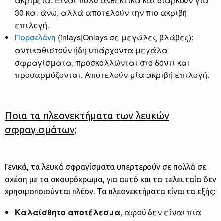
ακρίβεια. Είναι πολύ ανθεκτικά και διαρκούν για
30 και άνω, αλλά αποτελούν την πιο ακριβή
επιλογή.
(inlays|Οnlays σε μεγάλες βλάβες):
Πορσελάνη
αντικαθιστούν ήδη υπάρχοντα μεγάλα
σφραγίσματα, προσκολλώνται στο δόντι και
προσαρμόζονται. Αποτελούν μία ακριβή επιλογή.
Ποια τα πλεονεκτήματα των λευκών
σφραγισμάτων;
Γενικά, τα λευκά σφραγίσματα υπερτερούν σε πολλά σε
σχέση με τα σκουρόχρωμα, για αυτό και τα τελευταία δεν
χρησιμοποιούνται πλέον. Τα πλεονεκτήματα είναι τα εξής:
Καλαίσθητο αποτέλεσμα
, αφού δεν είναι πια