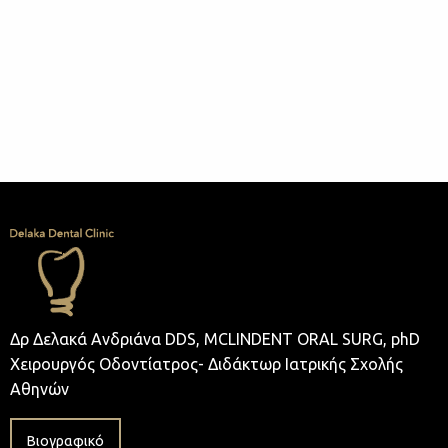
Δρ Δελακά Ανδριάνα DDS, MCLINDENT ORAL SURG, phD
Χειρουργός Οδοντίατρος- Διδάκτωρ Ιατρικής Σχολής
Αθηνών
Βιογραφικό