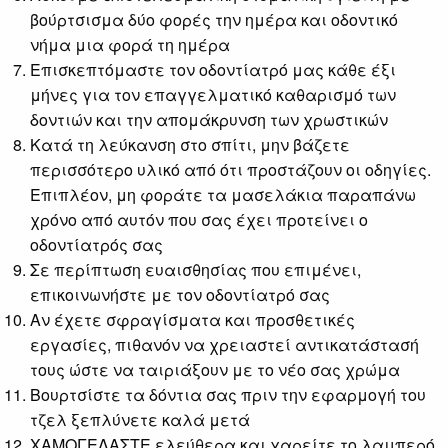
βούρτσισμα δύο φορές την ημέρα και οδοντικό
νήμα μια φορά τη ημέρα
Επισκεπτόμαστε τον οδοντίατρό μας κάθε έξι
μήνες για τον επαγγελματικό καθαρισμό των
δοντιών και την απομάκρυνση των χρωστικών
Κατά τη λεύκανση στο σπίτι, μην βάζετε
περισσότερο υλικό από ότι προστάζουν οι οδηγίες.
Επιπλέον, μη φοράτε τα μασελάκια παραπάνω
χρόνο από αυτόν που σας έχει προτείνει ο
οδοντίατρός σας
Σε περίπτωση ευαισθησίας που επιμένει,
επικοινωνήστε με τον οδοντίατρό σας
Αν έχετε σφραγίσματα και προσθετικές
εργασίες, πιθανόν να χρειαστεί αντικατάστασή
τους ώστε να ταιριάξουν με το νέο σας χρώμα
Βουρτσίστε τα δόντια σας πριν την εφαρμογή του
τζελ ξεπλύνετε καλά μετά
ΧΑΜΟΓΕΛΑΣΤΕ ελεύθερα και χαρείτε το λαμπερό