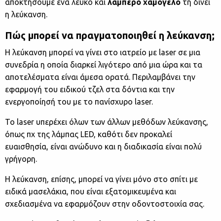
αποκτήσουμε ένα λευκό και
λαμπερό χαμόγελο
τη δίνει
η λεύκανση.
Πώς μπορεί να πραγματοποιηθεί η λεύκανση;
Η λεύκανση μπορεί να γίνει στο ιατρείο με laser σε μια
συνεδρία η οποία διαρκεί λιγότερο από μια ώρα και τα
αποτελέσματα είναι άμεσα ορατά. Περιλαμβάνει την
εφαρμογή του ειδικού τζελ στα δόντια και την
ενεργοποίησή του με το πανίσχυρο laser.
Το laser υπερέχει όλων των άλλων μεθόδων λεύκανσης,
όπως πχ της λάμπας LED, καθότι δεν προκαλεί
ευαισθησία, είναι ανώδυνο και η διαδικασία είναι πολύ
γρήγορη.
Η λεύκανση, επίσης, μπορεί να γίνει μόνο στο σπίτι με
ειδικά μασελάκια, που είναι εξατομικευμένα και
σχεδιασμένα να εφαρμόζουν στην οδοντοστοιχία σας.