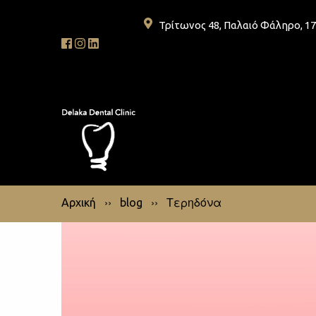
Τρίτωνος 48, Παλαιό Φάληρο, 1
››
››
Τερηδόνα
Αρχική
blog